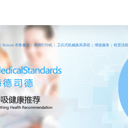
|
Buleair 布鲁雅尔
|
商用打印机
|
卫兵式机械换风系统
|
增值服务
|
租赁流