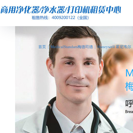
首页
|
MedicalStandars梅德司德
|
Honeywell 霍尼韦尔