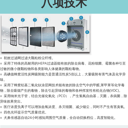
八项技术
○ 初效过滤网过滤大颗粒粉尘纤维。
○ 采用了特殊的高耐用的HEPA过滤器能有效的除去病毒、花粉细菌、霉菌各种引至
过敏的微小微颗粒物和各类影响人体健康的颗粒毒物。
○ 高碘值蜂窝活性炭网吸附能力是普通活性炭5倍以上，大量吸附有害气体及化学异
味。
○ 采用了蜂窝铝基二氧化钛涂层网技术能有效的除去空气中的甲醛,苯甲苯等化学毒
物，除去吸烟产生的毒物，除去引起异味的毒物和各种挥发性有机化合物(VOC)。
○ 采用纳米光子管，结合光催化氧化（PCO），产生氢氧自由基，灭菌，杀病菌，除
异味效果突出。
○ 医疗浓度负离子可以增加血氧浓度、杀灭细菌、减少烟尘，同时不产生有害臭氧。
○ 四色光环提示空气质量优劣。
○ 犬鼻传感器自动24小时感知周围空气质量，全自动切换档位，高度智能化。